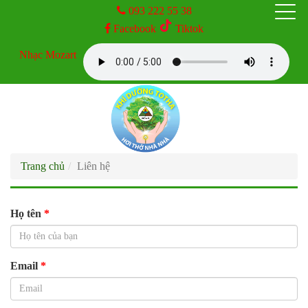
093 222 55 38
Facebook
Tiktok
TRANG CHỦ
Nhạc Mozart
GIỚI THIỆU
SẢN PHẨM
Trang chủ
Liên hệ
DỊCH VỤ
Liên hệ
Họ tên
KINH NGHIỆM
Email
TIN TỨC