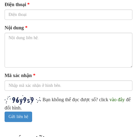
DỰ ÁN
Điện thoại
LIÊN HỆ
Nội dung
Mã xác nhận
Bạn không thể đọc được số? click
vào đây
để
đổi hình.
Gửi liên hệ