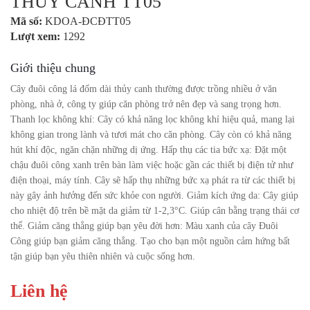
THỦY CANH TT05
Mã số:
KDOA-ĐCĐTT05
Lượt xem:
1292
Giới thiệu chung
Cây đuôi công lá đốm dài thủy canh thường được trồng nhiều ở văn
phòng, nhà ở, công ty giúp căn phòng trở nên đẹp và sang trọng hơn.
Thanh lọc không khí: Cây có khả năng lọc không khí hiệu quả, mang lại
không gian trong lành và tươi mát cho căn phòng. Cây còn có khả năng
hút khí độc, ngăn chặn những dị ứng. Hấp thụ các tia bức xạ: Đặt một
chậu đuôi công xanh trên bàn làm việc hoặc gần các thiết bị điện tử như
điện thoại, máy tính. Cây sẽ hấp thụ những bức xạ phát ra từ các thiết bị
này gây ảnh hưởng đến sức khỏe con người. Giảm kích ứng da: Cây giúp
cho nhiệt độ trên bề mặt da giảm từ 1-2,3°C. Giúp cân bằng trạng thái cơ
thể. Giảm căng thẳng giúp bạn yêu đời hơn: Màu xanh của cây Đuôi
Công giúp bạn giảm căng thẳng. Tạo cho bạn một nguồn cảm hứng bất
tận giúp bạn yêu thiên nhiên và cuộc sống hơn.
Liên hệ