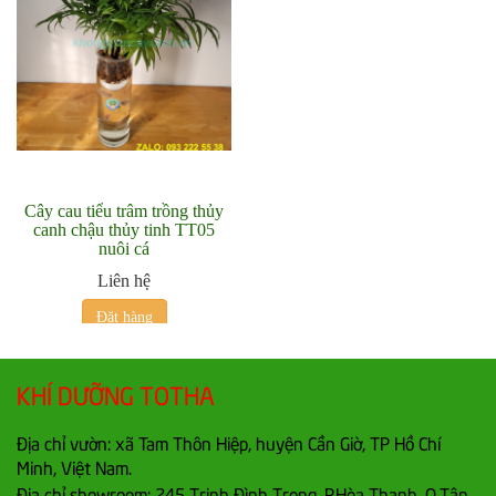
Cây cau tiểu trâm trồng thủy
canh chậu thủy tinh TT05
nuôi cá
Liên hệ
Đặt hàng
KHÍ DƯỠNG TOTHA
Địa chỉ vườn: xã Tam Thôn Hiệp, huyện Cần Giờ, TP Hồ Chí
Minh, Việt Nam.
Địa chỉ showroom: 245 Trịnh Đình Trọng, P.Hòa Thạnh, Q.Tân