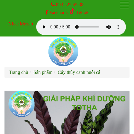
093 222 55 38
Facebook
Tiktok
TRANG CHỦ
Nhạc Mozart
GIỚI THIỆU
SẢN PHẨM
Trang chủ
Sản phẩm
Cây thủy canh nuôi cá
DỊCH VỤ
KINH NGHIỆM
TIN TỨC