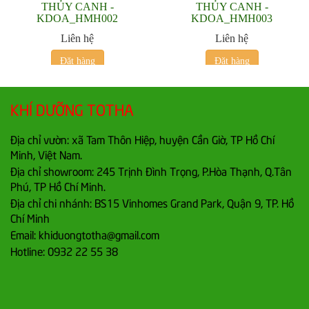
THỦY CANH -
THỦY CANH -
KDOA_HMH002
KDOA_HMH003
Liên hệ
Liên hệ
Đặt hàng
Đặt hàng
KHÍ DƯỠNG TOTHA
Địa chỉ vườn: xã Tam Thôn Hiệp, huyện Cần Giờ, TP Hồ Chí
Minh, Việt Nam.
Địa chỉ showroom: 245 Trịnh Đình Trọng, P.Hòa Thạnh, Q.Tân
Phú, TP Hồ Chí Minh.
Địa chỉ chi nhánh: BS15 Vinhomes Grand Park, Quận 9, TP. Hồ
Chí Minh
Email: khiduongtotha@gmail.com
Hotline: 0932 22 55 38