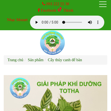
093 222 55 38
Facebook
Tiktok
TRANG CHỦ
Nhạc Mozart
GIỚI THIỆU
SẢN PHẨM
Trang chủ
Sản phẩm
Cây thủy canh để bàn
DỊCH VỤ
KINH NGHIỆM
TIN TỨC