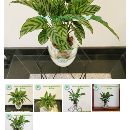
DỰ ÁN
LIÊN HỆ