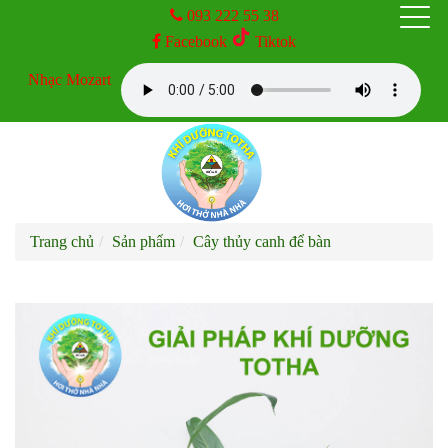
093 222 55 38
Facebook
Tiktok
TRANG CHỦ
Nhạc Mozart
GIỚI THIỆU
SẢN PHẨM
Trang chủ
Sản phẩm
Cây thủy canh để bàn
DỊCH VỤ
KINH NGHIỆM
TIN TỨC