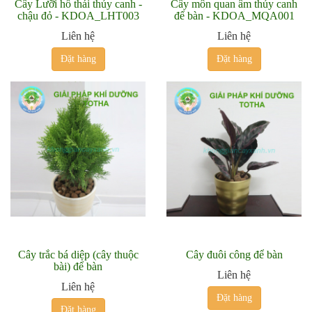
Cây Lưỡi hổ thái thủy canh -
Cây môn quan âm thủy canh
chậu đỏ - KDOA_LHT003
để bàn - KDOA_MQA001
Liên hệ
Liên hệ
Đặt hàng
Đặt hàng
Cây trắc bá diệp (cây thuộc
Cây đuôi công để bàn
bài) để bàn
Liên hệ
Liên hệ
Đặt hàng
Đặt hàng