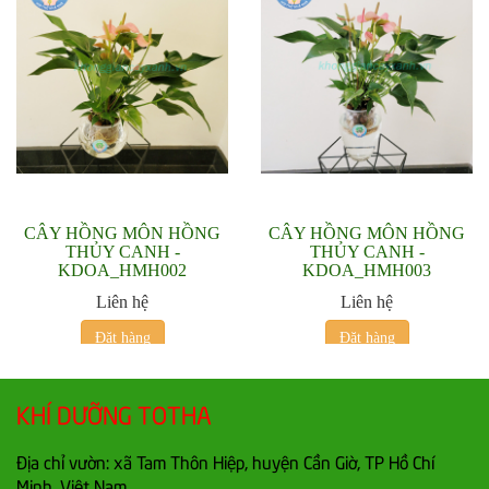
CÂY HỒNG MÔN HỒNG
CÂY HỒNG MÔN HỒNG
THỦY CANH -
THỦY CANH -
KDOA_HMH002
KDOA_HMH003
Liên hệ
Liên hệ
Đặt hàng
Đặt hàng
KHÍ DƯỠNG TOTHA
Địa chỉ vườn: xã Tam Thôn Hiệp, huyện Cần Giờ, TP Hồ Chí
Minh, Việt Nam.