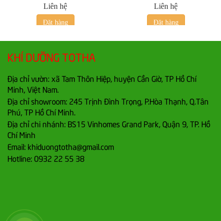
Liên hệ
Liên hệ
Đặt hàng
Đặt hàng
KHÍ DƯỠNG TOTHA
Địa chỉ vườn: xã Tam Thôn Hiệp, huyện Cần Giờ, TP Hồ Chí
Minh, Việt Nam.
Địa chỉ showroom: 245 Trịnh Đình Trọng, P.Hòa Thạnh, Q.Tân
Phú, TP Hồ Chí Minh.
Địa chỉ chi nhánh: BS15 Vinhomes Grand Park, Quận 9, TP. Hồ
Chí Minh
Email: khiduongtotha@gmail.com
Hotline: 0932 22 55 38