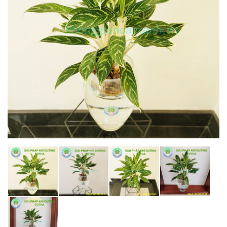
DỰ ÁN
LIÊN HỆ