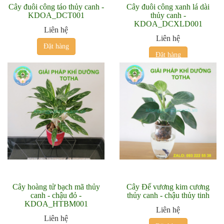
Cây đuôi công táo thủy canh -
Cây đuôi công xanh lá dài
KDOA_DCT001
thủy canh -
KDOA_DCXLD001
Liên hệ
Liên hệ
Đặt hàng
Đặt hàng
Cây hoàng tử bạch mã thủy
Cây Đế vương kim cương
canh - chậu đỏ -
thủy canh - chậu thủy tinh
KDOA_HTBM001
Liên hệ
Liên hệ