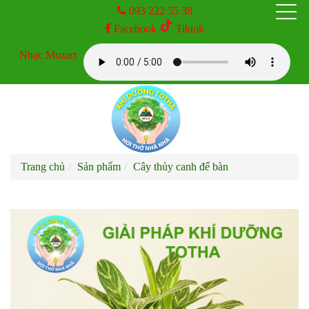
093 222 55 38
Facebook
Tiktok
TRANG CHỦ
Nhạc Mozart
GIỚI THIỆU
SẢN PHẨM
Trang chủ
Sản phẩm
Cây thủy canh để bàn
DỊCH VỤ
KINH NGHIỆM
TIN TỨC