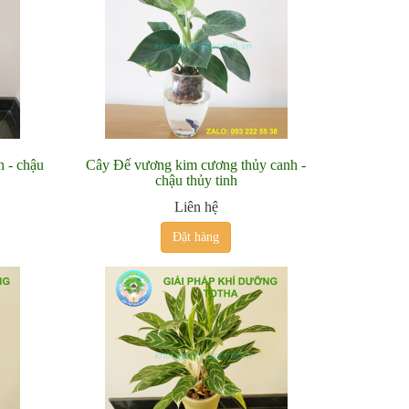
h - chậu
Cây Đế vương kim cương thủy canh -
1
chậu thủy tinh
Liên hệ
Đặt hàng