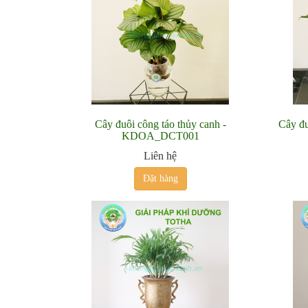
Cây đuôi công táo thủy canh -
Cây đu
KDOA_DCT001
Liên hệ
Đặt hàng