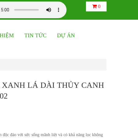
0
GHIỆM
TIN TỨC
DỰ ÁN
 XANH LÁ DÀI THỦY CANH
02
 độc đáo với sức sống mãnh liệt và có khả năng lọc không