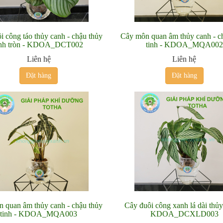
i công táo thủy canh - chậu thủy
Cây môn quan âm thủy canh - c
inh tròn - KDOA_DCT002
tinh - KDOA_MQA002
Liên hệ
Liên hệ
Đặt hàng
Đặt hàng
 quan âm thủy canh - chậu thủy
Cây đuôi công xanh lá dài thủy
tinh - KDOA_MQA003
KDOA_DCXLD003