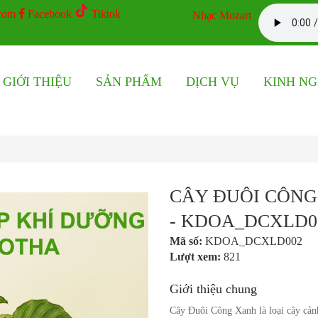
com
Facebook
Tiktok
Nhạc Mozart
GIỚI THIỆU
SẢN PHẨM
DỊCH VỤ
KINH N
CÂY ĐUÔI CÔNG
- KDOA_DCXLD0
Mã số:
KDOA_DCXLD002
Lượt xem:
821
Giới thiệu chung
Cây Đuôi Công Xanh là loại cây cảnh