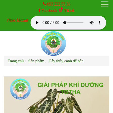
093 222 55 38
Facebook
Tiktok
TRANG CHỦ
Nhạc Mozart
GIỚI THIỆU
SẢN PHẨM
Trang chủ
Sản phẩm
Cây thủy canh để bàn
DỊCH VỤ
KINH NGHIỆM
TIN TỨC