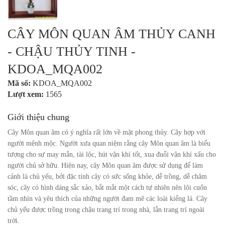
CÂY MÔN QUAN ÂM THỦY CANH
- CHẬU THỦY TINH -
KDOA_MQA002
Mã số:
KDOA_MQA002
Lượt xem:
1565
Giới thiệu chung
Cây Môn quan âm có ý nghĩa rất lớn về mặt phong thủy. Cây hợp với
người mệnh mộc. Người xưa quan niệm rằng cây Môn quan âm là biểu
tượng cho sự may mắn, tài lộc, hút vận khí tốt, xua đuổi vận khí xấu cho
người chủ sở hữu. Hiện nay, cây Môn quan âm được sử dụng để làm
cảnh là chủ yếu, bởi đặc tính cây có sức sống khỏe, dễ trồng, dễ chăm
sóc, cây có hình dáng sắc xảo, bắt mắt một cách tự nhiên nên lôi cuốn
tầm nhìn và yêu thích của những người đam mê các loài kiểng lá. Cây
chủ yếu được trồng trong chậu trang trí trong nhà, lẫn trang trí ngoài
trời.