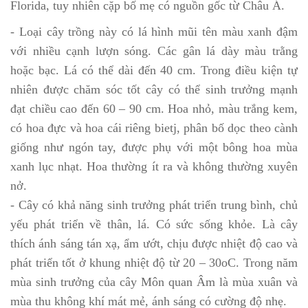
Florida, tuy nhiên cặp bố mẹ có nguồn gốc từ Châu Á.
- Loại cây trồng này có lá hình mũi tên màu xanh đậm
với nhiều cạnh lượn sóng. Các gân lá dày màu trằng
hoặc bạc. Lá có thể dài đến 40 cm. Trong điều kiện tự
nhiên được chăm sóc tốt cây có thể sinh trưởng mạnh
đạt chiều cao đến 60 – 90 cm. Hoa nhỏ, màu trắng kem,
có hoa đực và hoa cái riêng bietj, phân bố dọc theo cành
giống như ngón tay, được phụ với một bông hoa mùa
xanh lục nhạt. Hoa thường ít ra và không thường xuyên
nở.
- Cây có khả năng sinh trưởng phát triển trung bình, chủ
yếu phát triển về thân, lá. Có sức sống khỏe. Là cây
thích ánh sáng tán xạ, ẩm ướt, chịu được nhiệt độ cao và
phát triển tốt ở khung nhiệt độ từ 20 – 30oC. Trong năm
mùa sinh trưởng của cây Môn quan Âm là mùa xuân và
mùa thu không khí mát mẻ, ánh sáng có cường độ nhẹ.