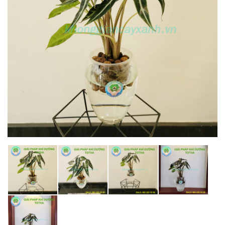
DỰ ÁN
LIÊN HỆ