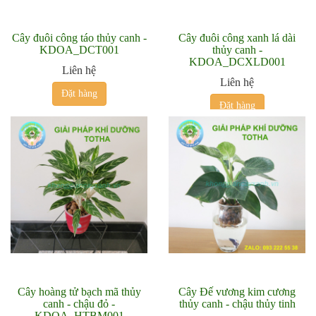
Cây đuôi công táo thủy canh -
Cây đuôi công xanh lá dài
KDOA_DCT001
thủy canh -
KDOA_DCXLD001
Liên hệ
Liên hệ
Đặt hàng
Đặt hàng
Cây hoàng tử bạch mã thủy
Cây Đế vương kim cương
canh - chậu đỏ -
thủy canh - chậu thủy tinh
KDOA_HTBM001