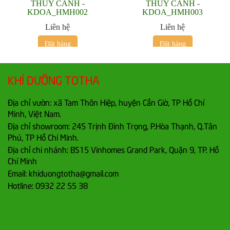
THỦY CANH -
THỦY CANH -
KDOA_HMH002
KDOA_HMH003
Liên hệ
Liên hệ
Đặt hàng
Đặt hàng
KHÍ DƯỠNG TOTHA
Địa chỉ vườn: xã Tam Thôn Hiệp, huyện Cần Giờ, TP Hồ Chí
Minh, Việt Nam.
Địa chỉ showroom: 245 Trịnh Đình Trọng, P.Hòa Thạnh, Q.Tân
Phú, TP Hồ Chí Minh.
Địa chỉ chi nhánh: BS15 Vinhomes Grand Park, Quận 9, TP. Hồ
Chí Minh
Email: khiduongtotha@gmail.com
Hotline: 0932 22 55 38